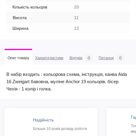
Кількість кольорів
20
Висота
11
Ширина
12
0
0
Опис товару
Характеристики
Відгуків
Питання
В набір входить : кольорова схема, інструкція, канва Aida
16 Zweigart бавовна, муліне Anchor 19 кольорів, бісер
Чехія - 1 колір і голка.
Га
Надійність
Ті
Більше 10 років досвіду роботи
ви