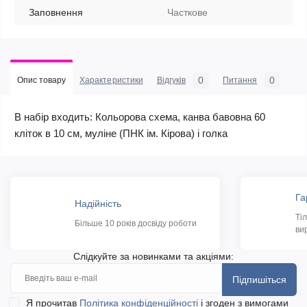
Заповнення
Часткове
0
0
Опис товару
Характеристики
Відгуків
Питання
В набір входить: Кольорова схема, канва бавовна 60
кліток в 10 см, муліне (ПНК ім. Кірова) і голка
Га
Надійність
Ті
Більше 10 років досвіду роботи
ви
Слідкуйте за новинками та акціями:
Підпишіться
Я прочитав
Політика конфіденційності
і згоден з вимогами