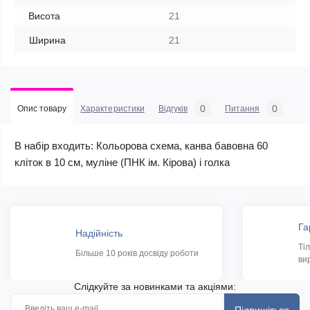
Висота
21
Ширина
21
0
0
Опис товару
Характеристики
Відгуків
Питання
В набір входить: Кольорова схема, канва бавовна 60
кліток в 10 см, муліне (ПНК ім. Кірова) і голка
Га
Надійність
Ті
Більше 10 років досвіду роботи
ви
Слідкуйте за новинками та акціями: