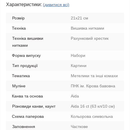
Характеристики:
(дивитися всі)
Розмір
21x21 см
Техніка
Вишивка нитками
Техніка вишивки
Рахунковий хрестик
нитками
Форма випуску
Набори
Тип продукції
Картини
Тематика
Метелики та інші комахи
Муліне
ПНК ім. Кірова бавовна
Канва та основа
Aida
Різновиди канви, каунт
Aida 16 ct (63 кл/10 см)
Схема паперова
Кольорова символьна
Заповнення
Часткове