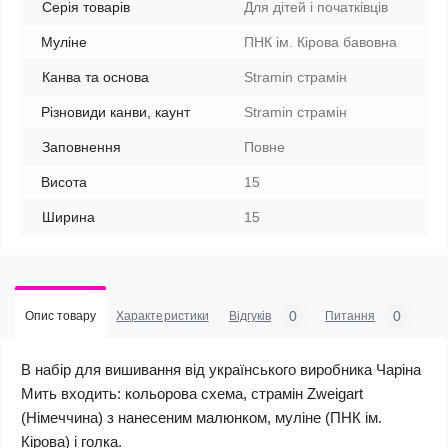
Серія товарів
Для дітей і початківців
Муліне
ПНК ім. Кірова бавовна
Канва та основа
Stramin страмін
Різновиди канви, каунт
Stramin страмін
Заповнення
Повне
Висота
15
Ширина
15
0
0
Опис товару
Характеристики
Відгуків
Питання
В набір для вишивання від українського виробника Чаріна
Мить входить: кольорова схема, страмін Zweigart
(Німеччина) з нанесеним малюнком, муліне (ПНК ім.
Кірова) і голка.