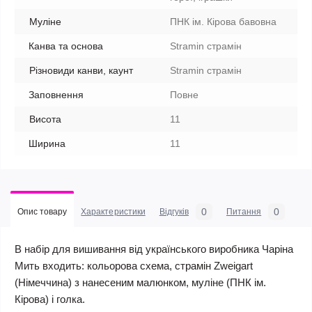
Муліне
ПНК ім. Кірова бавовна
Канва та основа
Stramin страмін
Різновиди канви, каунт
Stramin страмін
Заповнення
Повне
Висота
11
Ширина
11
0
0
Опис товару
Характеристики
Відгуків
Питання
В набір для вишивання від українського виробника Чаріна
Мить входить: кольорова схема, страмін Zweigart
(Німеччина) з нанесеним малюнком, муліне (ПНК ім.
Кірова) і голка.