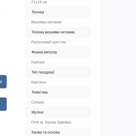
21х18 см
Техніка
Вишивка нитками
Техніка вишивки нитками
Рахунковий хрестик
Форма випуску
Набори
Тип продукції
а
Картини
Тематика
Собаки
Муліне
ПНК ім. Кірова бавовна
Канва та основа