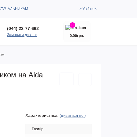
СТАЧАЛЬНИКАМ
> Увійти <
0
(044) 22-77-662
Замовити дзвінок
0.00грн.
ном
тиком на Aida
Характеристики:
(дивитися всі)
Розмір