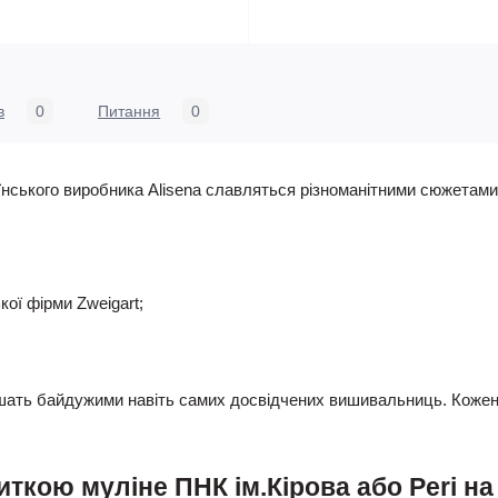
в
0
Питання
0
нського виробника Alisena славляться різноманітними сюжетами 
ої фірми Zweigart;
ишать байдужими навіть самих досвідчених вишивальниць. Кожен
ткою муліне ПНК ім.Кірова або Peri на