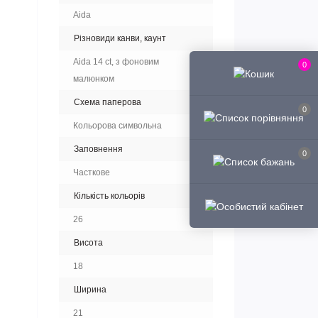
Aida
Різновиди канви, каунт
Aida 14 ct, з фоновим
0
малюнком
Схема паперова
0
Кольорова символьна
Заповнення
0
Часткове
Кількість кольорів
26
Висота
18
Ширина
21