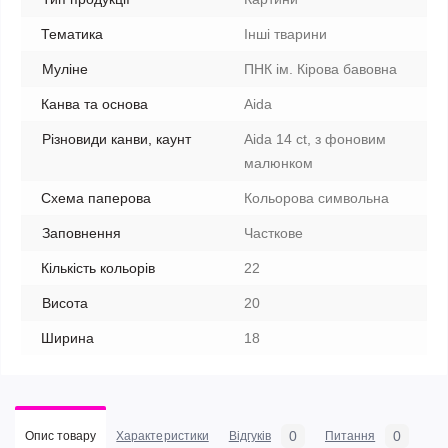
Тематика
Інші тварини
Муліне
ПНК ім. Кірова бавовна
Канва та основа
Aida
Різновиди канви, каунт
Aida 14 ct, з фоновим
малюнком
Схема паперова
Кольорова символьна
Заповнення
Часткове
Кількість кольорів
22
Висота
20
Ширина
18
0
0
Опис товару
Характеристики
Відгуків
Питання