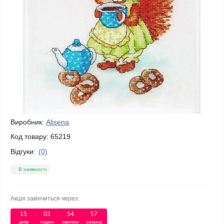
Виробник:
Alisena
Код товару:
65219
Відгуки:
(0)
В наявності
Акція закінчиться через:
15
:
03
:
54
:
57
днів
годин
хвилин
секунд