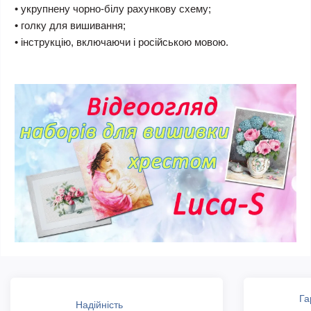
• укрупнену чорно-білу рахункову схему;
• голку для вишивання;
• інструкцію, включаючи і російською мовою.
Га
Надійність