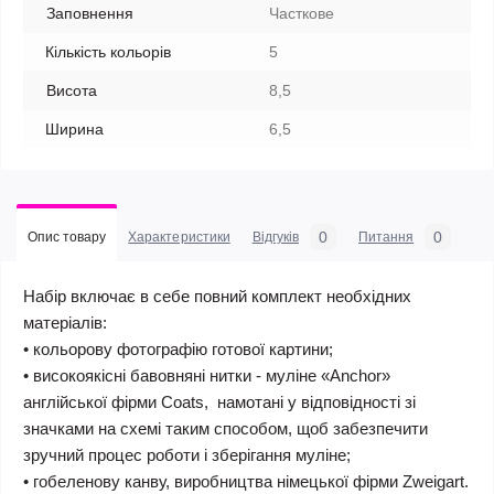
Заповнення
Часткове
Кількість кольорів
5
Висота
8,5
Ширина
6,5
0
0
Опис товару
Характеристики
Відгуків
Питання
Набір включає в себе повний комплект необхідних
матеріалів:
• кольорову фотографію готової картини;
• високоякісні бавовняні нитки - муліне «Anchor»
англійської фірми Coats, намотані у відповідності зі
значками на схемі таким способом, щоб забезпечити
зручний процес роботи і зберігання муліне;
• гобеленову канву, виробництва німецької фірми Zweigart.