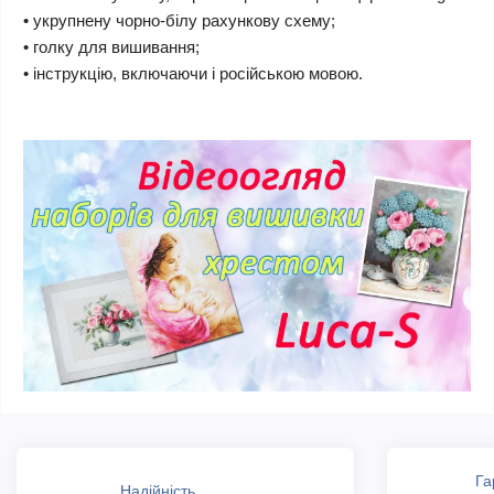
• укрупнену чорно-білу рахункову схему;
• голку для вишивання;
• інструкцію, включаючи і російською мовою.
Га
Надійність