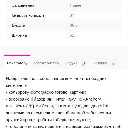
Заповнення
Повне
Кількість кольорів
37
Висота
36,5
Ширина
51
0
0
Опис товару
Характеристики
Відгуків
Питання
Набір включає в себе повний комплект необхідних
матеріалів:
• кольорову фотографію готової картини;
• високоякісні бавовняні нитки - муліне «Anchor»
англійської фірми Coats, намотані у відповідності зі
значками на схемі таким способом, щоб забезпечити
зручний процес роботи і зберігання муліне;
• гобеленову канву, виробництва німецької фірми Zweigart.