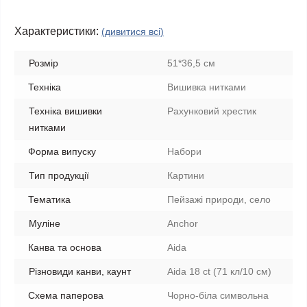
Характеристики:
(дивитися всі)
Розмір
51*36,5 см
Техніка
Вишивка нитками
Техніка вишивки
Рахунковий хрестик
нитками
Форма випуску
Набори
Тип продукції
Картини
Тематика
Пейзажі природи, село
Муліне
Anchor
Канва та основа
Aida
Різновиди канви, каунт
Aida 18 ct (71 кл/10 см)
Схема паперова
Чорно-біла символьна