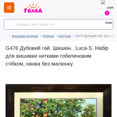
0
Вишивка нитками
Набори
Картини
G476 Дубовий гай. Шишкін..
G476 Дубовий гай. Шишкін.. Luca-S. Набір
для вишивки нитками гобеленовим
стібком, канва без малюнку