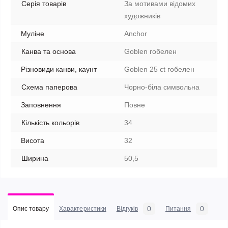
Серія товарів
За мотивами відомих
художників
Муліне
Anchor
Канва та основа
Goblen гобелен
Різновиди канви, каунт
Goblen 25 ct гобелен
Схема паперова
Чорно-біла символьна
Заповнення
Повне
Кількість кольорів
34
Висота
32
Ширина
50,5
0
0
Опис товару
Характеристики
Відгуків
Питання