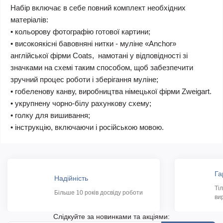
Набір включає в себе повний комплект необхідних
матеріалів:
• кольорову фотографію готової картини;
• високоякісні бавовняні нитки - муліне «Anchor»
англійської фірми Coats, намотані у відповідності зі
значками на схемі таким способом, щоб забезпечити
зручний процес роботи і зберігання муліне;
• гобеленову канву, виробництва німецької фірми Zweigart.
• укрупнену чорно-білу рахункову схему;
• голку для вишивання;
• інструкцію, включаючи і російською мовою.
Га
Надійність
Ті
Більше 10 років досвіду роботи
ви
Слідкуйте за новинками та акціями: