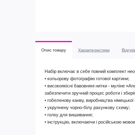
Опис товару
Характеристики
Відгукі
Набір включає в себе повний комплект нео
• кольорову фотографію готової картини;
• високоякісні бавовняні нитки - муліне «A
забезпечити зручний процес роботи і збері
• гобеленову канву, виробництва німецької 
• укрупнену чорно-білу рахункову схему;
• голку для вишивання;
• інструкцію, включаючи і російською мово