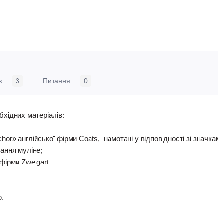
в
3
Питання
0
бхідних матеріалів:
nchor» англійської фірми Coats, намотані у відповідності зі знач
гання муліне;
фірми Zweigart.
ю.