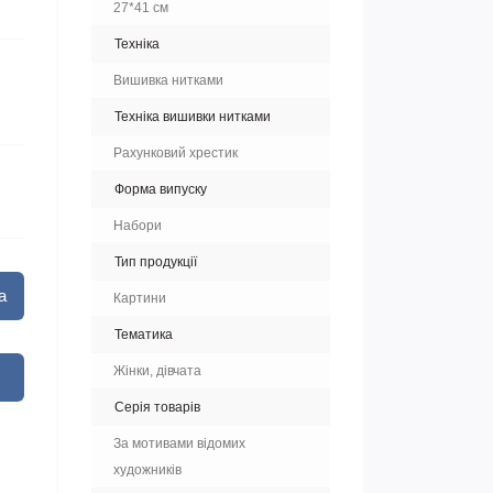
27*41 см
Техніка
Вишивка нитками
Техніка вишивки нитками
Рахунковий хрестик
Форма випуску
Набори
Тип продукції
а
Картини
Тематика
Жінки, дівчата
Серія товарів
За мотивами відомих
художників