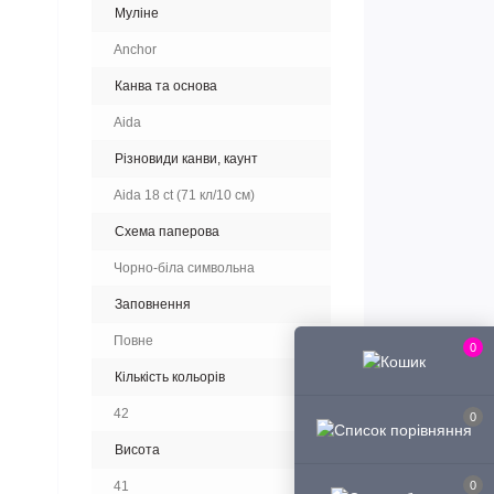
Муліне
Anchor
Канва та основа
Aida
Різновиди канви, каунт
Aida 18 ct (71 кл/10 см)
Схема паперова
Чорно-біла символьна
Заповнення
Повне
0
Кількість кольорів
42
0
Висота
41
0