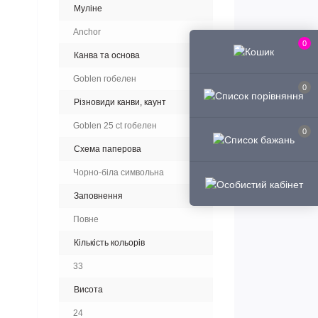
Муліне
Anchor
0
Канва та основа
Goblen гобелен
0
Різновиди канви, каунт
Goblen 25 ct гобелен
0
Схема паперова
Чорно-біла символьна
Заповнення
Повне
Кількість кольорів
33
Висота
24