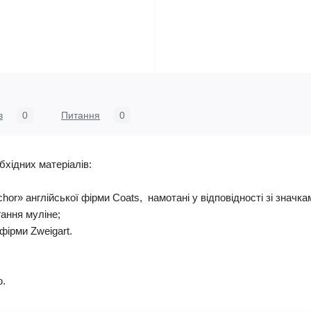
в
0
Питання
0
бхідних матеріалів:
nchor» англійської фірми Coats, намотані у відповідності зі знач
гання муліне;
фірми Zweigart.
ю.