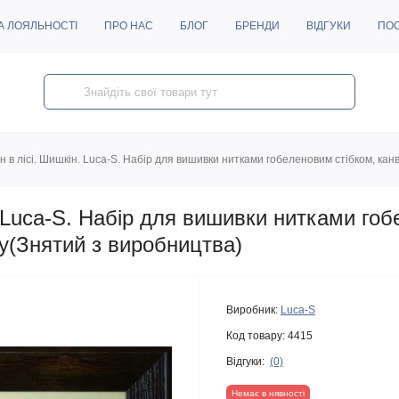
А ЛОЯЛЬНОСТІ
ПРО НАС
БЛОГ
БРЕНДИ
ВІДГУКИ
ПО
 в лісі. Шишкін. Luca-S. Набір для вишивки нитками гобеленовим стібком, ка
 Luca-S. Набір для вишивки нитками го
у(Знятий з виробництва)
Виробник:
Luca-S
Код товару:
4415
Відгуки:
(0)
Немає в нявності