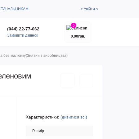
СТАЧАЛЬНИКАМ
> Увійти <
0
(044) 22-77-662
Замовити дзвінок
0.00грн.
нва без малюнку(Знятий з виробництва)
беленовим
Характеристики:
(дивитися всі)
Розмір