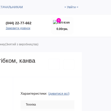
СТАЧАЛЬНИКАМ
> Увійти <
0
(044) 22-77-662
Замовити дзвінок
0.00грн.
юнку(Знятий з виробництва)
ібком, канва
Характеристики:
(дивитися всі)
Техніка