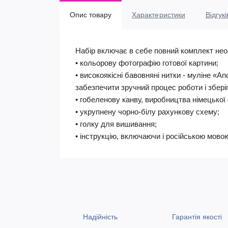
Опис товару
Характеристики
Відгукі
Набір включає в себе повний комплект нео
• кольорову фотографію готової картини;
• високоякісні бавовняні нитки - муліне «A
забезпечити зручний процес роботи і збері
• гобеленову канву, виробництва німецької 
• укрупнену чорно-білу рахункову схему;
• голку для вишивання;
• інструкцію, включаючи і російською мово
Надійність
Гарантія якості