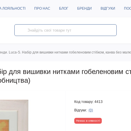
А ЛОЯЛЬНОСТІ
ПРО НАС
БЛОГ
БРЕНДИ
ВІДГУКИ
ПО
нди. Luca-S. Набір для вишивки нитками гобеленовим стібком, канва без мал
бір для вишивки нитками гобеленовим ст
обництва)
Код товару:
4413
Відгуки:
(0)
Немає в нявності