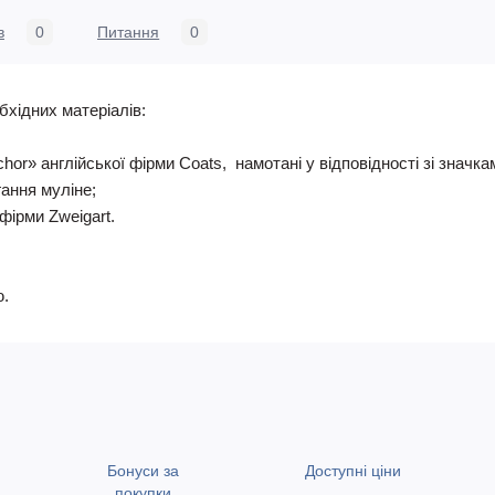
в
0
Питання
0
бхідних матеріалів:
nchor» англійської фірми Coats, намотані у відповідності зі знач
гання муліне;
фірми Zweigart.
ю.
Бонуси за
Доступні ціни
покупки