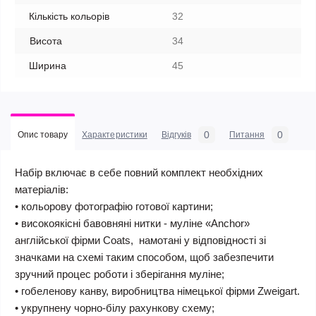
Кількість кольорів
32
Висота
34
Ширина
45
0
0
Опис товару
Характеристики
Відгуків
Питання
Набір включає в себе повний комплект необхідних
матеріалів:
• кольорову фотографію готової картини;
• високоякісні бавовняні нитки - муліне «Anchor»
англійської фірми Coats, намотані у відповідності зі
значками на схемі таким способом, щоб забезпечити
зручний процес роботи і зберігання муліне;
• гобеленову канву, виробництва німецької фірми Zweigart.
• укрупнену чорно-білу рахункову схему;