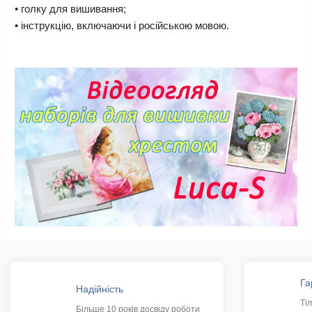
• голку для вишивання;
• інструкцію, включаючи і російською мовою.
Га
Надійність
Ті
Більше 10 років досвіду роботи