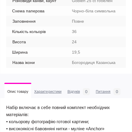
Різновиди канви, каунт
Goblen 25 ct гобелен
Схема паперова
Чорно-біла символьна
Заповнення
Повне
Кількість кольорів
36
Висота
24
Ширина
19,5
Назва ікони
Богородиця Казанська
0
0
Опис товару
Характеристики
Відгуків
Питання
Набір включає в себе повний комплект необхідних
матеріалів:
• кольорову фотографію готової картини;
• високоякісні бавовняні нитки - муліне «Anchor»