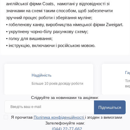
англійської фірми Coats, намотані у відповідності зі
значками на схемі таким способом, щоб забезпечити
зручний процес роботи і зберігання муліне;
• гобеленову канву, виробництва німецької фірми Zweigart.
• укрупнену чорно-білу рахункову схему;
• голку для вишивання;
• інструкцію, включаючи і російською мовою.
Га
Надійність
Ті
Більше 10 років досвіду роботи
ви
Слідкуйте за новинками та акціями:
Підпишіться
Я прочитав
Політика конфіденційності
і згоден з вимогами
Зателефонуйте нам:
(044) 22-77-662