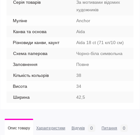
Серія товарів
За мотивами відомих
художників
Муліне
Anchor
Канва та основа
Aida
Різновиди канви, каунт
Aida 18 ct (71 кл/10 см)
Схема паперова
Чорно-біла символьна
Заповнення
Повне
Кількість кольорів
38
Висота
34
Ширина
42,5
0
0
Опис товару
Характеристики
Відгуків
Питання