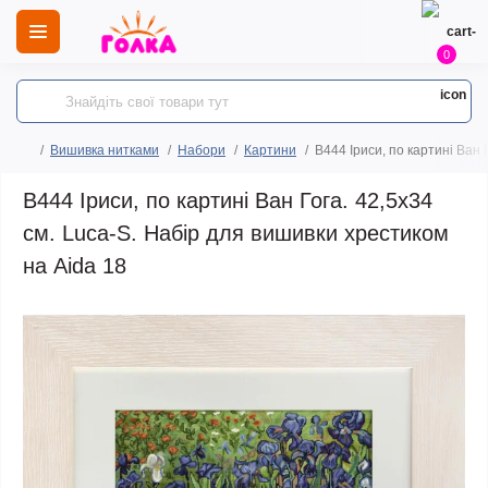
0
Вишивка нитками
Набори
Картини
B444 Іриси, по картині Ван 
B444 Іриси, по картині Ван Гога. 42,5х34
см. Luca-S. Набір для вишивки хрестиком
на Aida 18