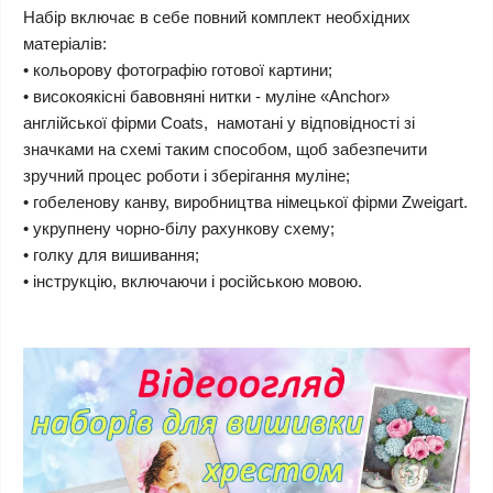
Набір включає в себе повний комплект необхідних
матеріалів:
• кольорову фотографію готової картини;
• високоякісні бавовняні нитки - муліне «Anchor»
англійської фірми Coats, намотані у відповідності зі
значками на схемі таким способом, щоб забезпечити
зручний процес роботи і зберігання муліне;
• гобеленову канву, виробництва німецької фірми Zweigart.
• укрупнену чорно-білу рахункову схему;
• голку для вишивання;
• інструкцію, включаючи і російською мовою.