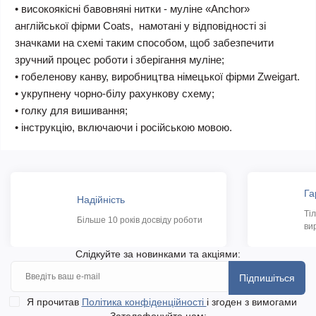
• високоякісні бавовняні нитки - муліне «Anchor»
англійської фірми Coats, намотані у відповідності зі
значками на схемі таким способом, щоб забезпечити
зручний процес роботи і зберігання муліне;
• гобеленову канву, виробництва німецької фірми Zweigart.
• укрупнену чорно-білу рахункову схему;
• голку для вишивання;
• інструкцію, включаючи і російською мовою.
Га
Надійність
Ті
Більше 10 років досвіду роботи
ви
Слідкуйте за новинками та акціями:
Підпишіться
Я прочитав
Політика конфіденційності
і згоден з вимогами