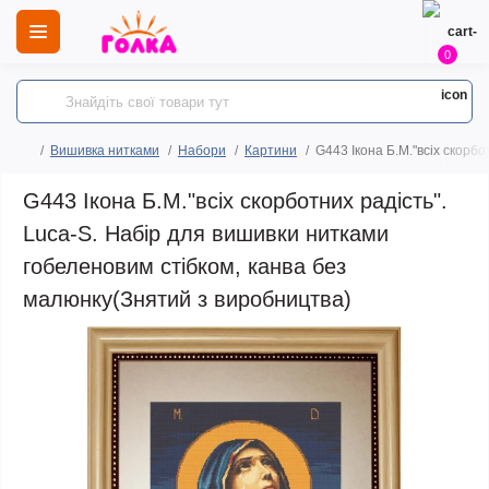
0
Вишивка нитками
Набори
Картини
G443 Ікона Б.М."всіх скорб
G443 Ікона Б.М."всіх скорботних радість".
Luca-S. Набір для вишивки нитками
гобеленовим стібком, канва без
малюнку(Знятий з виробництва)