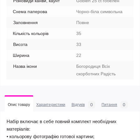
Різновиди канви, каунт
Goblen 25 ct гобелен
Схема паперова
Чорно-біла символьна
Заповнення
Повне
Кількість кольорів
35
Висота
33
Ширина
22
Назва ікони
Богородиця Всіх
скорботних Радість
0
0
Опис товару
Характеристики
Відгуків
Питання
Набір включає в себе повний комплект необхідних
матеріалів:
• кольорову фотографію готової картини;