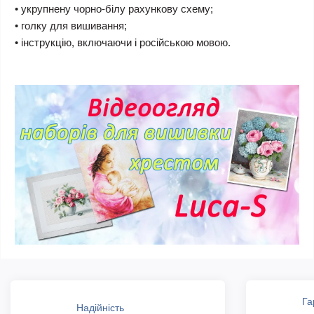
• укрупнену чорно-білу рахункову схему;
• голку для вишивання;
• інструкцію, включаючи і російською мовою.
Га
Надійність