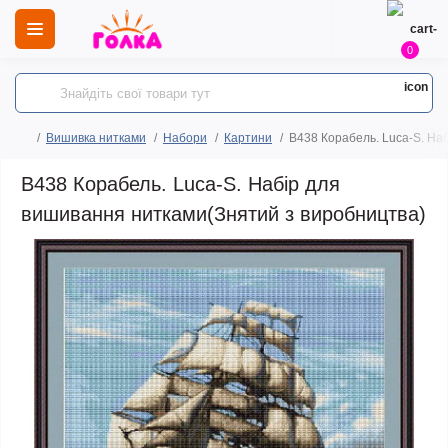
0
Вишивка нитками
Набори
Картини
B438 Корабель. Luca-S. На
B438 Корабель. Luca-S. Набір для
вишивання нитками(Знятий з виробництва)