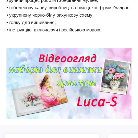
зручний процес роботи і зберігання муліне;
• гобеленову канву, виробництва німецької фірми Zweigart.
• укрупнену чорно-білу рахункову схему;
• голку для вишивання;
• інструкцію, включаючи і російською мовою.