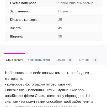
Схема паперова
Чорно-біла символьна
Заповнення
Повне
Кількість кольорів
25
Висота
49
Ширина
38
0
0
Опис товару
Характеристики
Відгуків
Питання
Набір включає в себе повний комплект необхідних
матеріалів:
• кольорову фотографію готової картини;
• високоякісні бавовняні нитки - муліне «Anchor»
англійської фірми Coats, намотані у відповідності зі
значками на схемі таким способом, щоб забезпечити