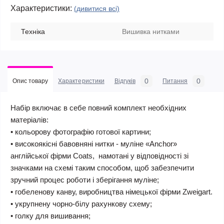
Характеристики:
(дивитися всі)
Техніка
Вишивка нитками
0
0
Опис товару
Характеристики
Відгуків
Питання
Набір включає в себе повний комплект необхідних
матеріалів:
• кольорову фотографію готової картини;
• високоякісні бавовняні нитки - муліне «Anchor»
англійської фірми Coats, намотані у відповідності зі
значками на схемі таким способом, щоб забезпечити
зручний процес роботи і зберігання муліне;
• гобеленову канву, виробництва німецької фірми Zweigart.
• укрупнену чорно-білу рахункову схему;
• голку для вишивання;