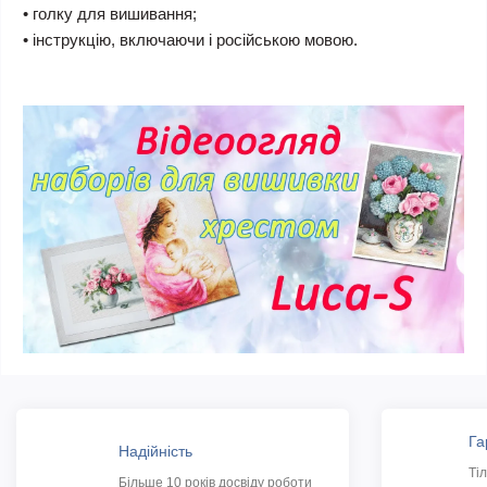
• голку для вишивання;
• інструкцію, включаючи і російською мовою.
Га
Надійність
Ті
Більше 10 років досвіду роботи