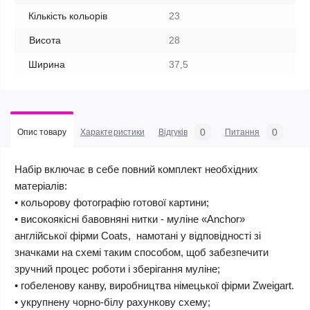
Кількість кольорів
23
Висота
28
Ширина
37,5
0
0
Опис товару
Характеристики
Відгуків
Питання
Набір включає в себе повний комплект необхідних
матеріалів:
• кольорову фотографію готової картини;
• високоякісні бавовняні нитки - муліне «Anchor»
англійської фірми Coats, намотані у відповідності зі
значками на схемі таким способом, щоб забезпечити
зручний процес роботи і зберігання муліне;
• гобеленову канву, виробництва німецької фірми Zweigart.
• укрупнену чорно-білу рахункову схему;