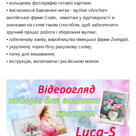
• кольорову фотографію готової картини;
• високоякісні бавовняні нитки - муліне «Anchor»
англійської фірми Coats, намотані у відповідності зі
значками на схемі таким способом, щоб забезпечити
зручний процес роботи і зберігання муліне;
• гобеленову канву, виробництва німецької фірми Zweigart.
• укрупнену чорно-білу рахункову схему;
• голку для вишивання;
• інструкцію, включаючи і російською мовою.