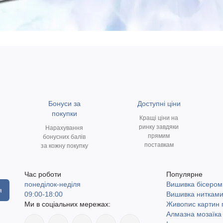
Бонуси за
Доступні ціни
покупки
Кращі ціни на
ринку завдяки
Нарахування
прямим
бонусних балів
поставкам
за кожну покупку
Час роботи
Популярне
понеділок-неділя
Вишивка бісером
я
09:00-18:00
Вишивка ниткам
Ми в соціальних мережах:
Живопис картин
Алмазна мозаїка