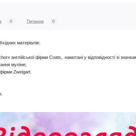
в
0
Питання
0
бхідних матеріалів:
nchor» англійської фірми Coats, намотані у відповідності зі знач
гання муліне;
фірми Zweigart.
ю.