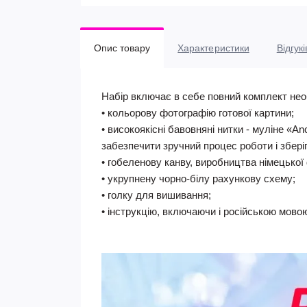
Опис товару
Характеристики
Відгукі
Набір включає в себе повний комплект нео
• кольорову фотографію готової картини;
• високоякісні бавовняні нитки - муліне «A
забезпечити зручний процес роботи і збері
• гобеленову канву, виробництва німецької 
• укрупнену чорно-білу рахункову схему;
• голку для вишивання;
• інструкцію, включаючи і російською мово