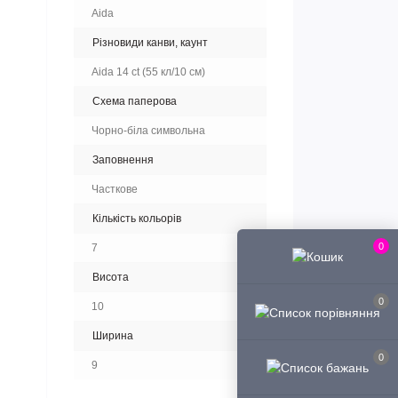
Aida
Різновиди канви, каунт
Aida 14 ct (55 кл/10 см)
Схема паперова
Чорно-біла символьна
Заповнення
Часткове
Кількість кольорів
0
7
Висота
0
10
Ширина
0
9