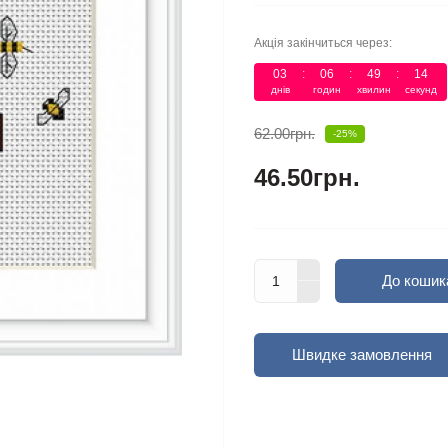
Акція закінчиться через:
03
:
06
:
49
:
13
днів
годин
хвилин
секунд
62.00грн.
-25%
46.50грн.
До кошик
Швидке замовлення