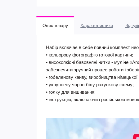
Опис товару
Характеристики
Відгукі
Набір включає в себе повний комплект нео
• кольорову фотографію готової картини;
• високоякісні бавовняні нитки - муліне «A
забезпечити зручний процес роботи і збері
• гобеленову канву, виробництва німецької 
• укрупнену чорно-білу рахункову схему;
• голку для вишивання;
• інструкцію, включаючи і російською мово