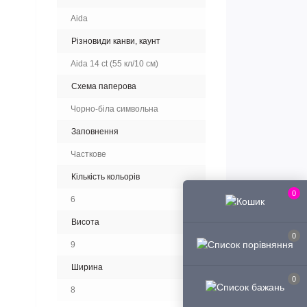
Aida
Різновиди канви, каунт
Aida 14 ct (55 кл/10 см)
Схема паперова
Чорно-біла символьна
Заповнення
Часткове
Кількість кольорів
0
6
Висота
0
9
Ширина
0
8