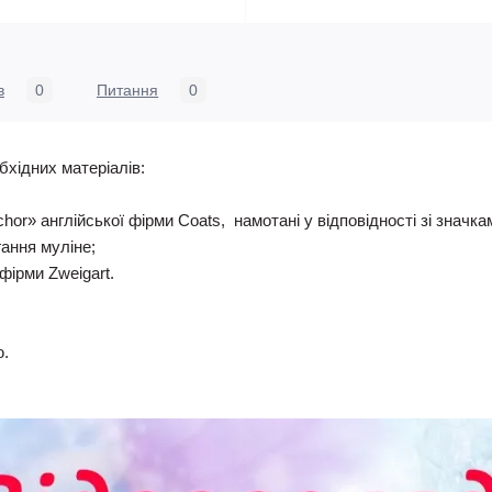
в
0
Питання
0
бхідних матеріалів:
nchor» англійської фірми Coats, намотані у відповідності зі знач
гання муліне;
фірми Zweigart.
ю.