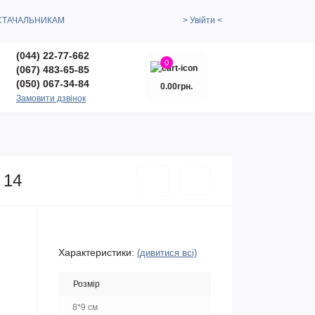
СТАЧАЛЬНИКАМ
> Увійти <
(044) 22-77-662
0
(067) 483-65-85
(050) 067-34-84
0.00грн.
Замовити дзвінок
 14
Характеристики:
(дивитися всі)
Розмір
8*9 см