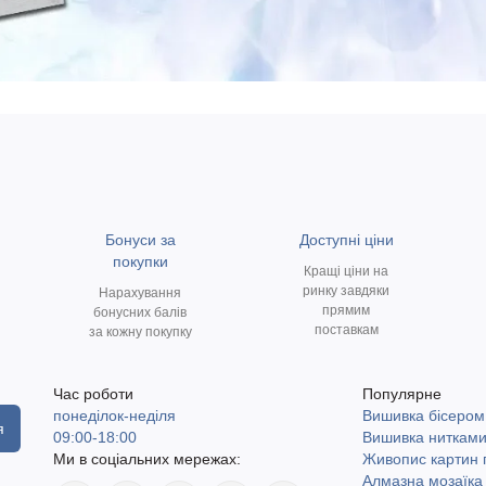
Бонуси за
Доступні ціни
покупки
Кращі ціни на
ринку завдяки
Нарахування
прямим
бонусних балів
поставкам
за кожну покупку
Час роботи
Популярне
понеділок-неділя
Вишивка бісером
я
09:00-18:00
Вишивка ниткам
Ми в соціальних мережах:
Живопис картин
Алмазна мозаїка