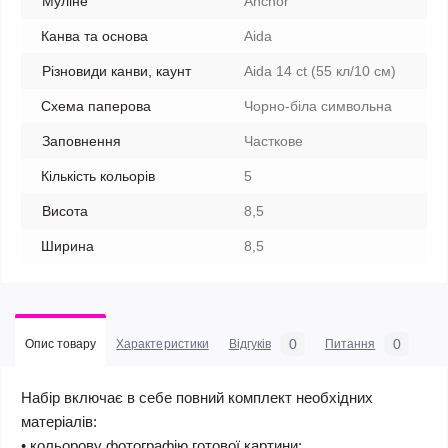
Муліне
Anchor
Канва та основа
Aida
Різновиди канви, каунт
Aida 14 ct (55 кл/10 см)
Схема паперова
Чорно-біла символьна
Заповнення
Часткове
Кількість кольорів
5
Висота
8,5
Ширина
8,5
0
0
Опис товару
Характеристики
Відгуків
Питання
Набір включає в себе повний комплект необхідних
матеріалів:
• кольорову фотографію готової картини;