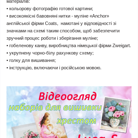
матеріалів:
• кольорову фотографію готової картини;
• високоякісні бавовняні нитки - муліне «Anchor»
англійської фірми Coats, намотані у відповідності зі
значками на схемі таким способом, щоб забезпечити
зручний процес роботи і зберігання муліне;
• гобеленову канву, виробництва німецької фірми Zweigart.
• укрупнену чорно-білу рахункову схему;
• голку для вишивання;
• інструкцію, включаючи і російською мовою.