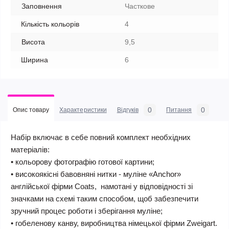
Заповнення
Часткове
Кількість кольорів
4
Висота
9,5
Ширина
6
0
0
Опис товару
Характеристики
Відгуків
Питання
Набір включає в себе повний комплект необхідних
матеріалів:
• кольорову фотографію готової картини;
• високоякісні бавовняні нитки - муліне «Anchor»
англійської фірми Coats, намотані у відповідності зі
значками на схемі таким способом, щоб забезпечити
зручний процес роботи і зберігання муліне;
• гобеленову канву, виробництва німецької фірми Zweigart.