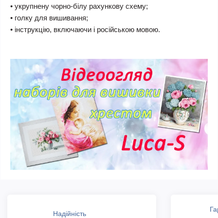
• укрупнену чорно-білу рахункову схему;
• голку для вишивання;
• інструкцію, включаючи і російською мовою.
Га
Надійність