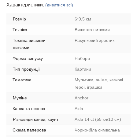
Характеристики:
(дивитися всі)
Розмір
6*9,5 см
Техніка
Вишивка нитками
Техніка вишивки
Рахунковий хрестик
нитками
Форма випуску
Набори
Тип продукції
Картини
Тематика
Мультики, аніме, казкові
герої, іграшки
Муліне
Anchor
Канва та основа
Aida
Різновиди канви, каунт
Aida 14 ct (55 кл/10 см)
Схема паперова
Чорно-біла символьна