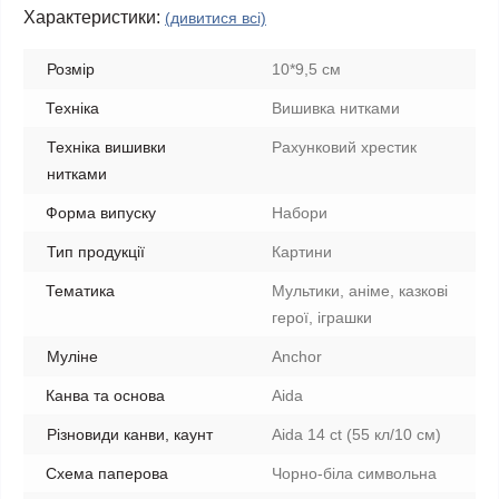
Характеристики:
(дивитися всі)
Розмір
10*9,5 см
Техніка
Вишивка нитками
Техніка вишивки
Рахунковий хрестик
нитками
Форма випуску
Набори
Тип продукції
Картини
Тематика
Мультики, аніме, казкові
герої, іграшки
Муліне
Anchor
Канва та основа
Aida
Різновиди канви, каунт
Aida 14 ct (55 кл/10 см)
Схема паперова
Чорно-біла символьна