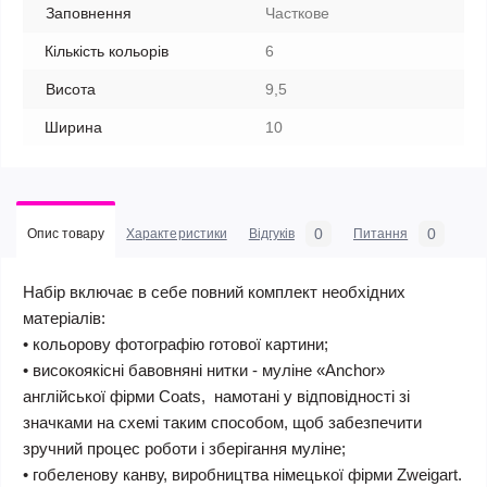
Заповнення
Часткове
Кількість кольорів
6
Висота
9,5
Ширина
10
0
0
Опис товару
Характеристики
Відгуків
Питання
Набір включає в себе повний комплект необхідних
матеріалів:
• кольорову фотографію готової картини;
• високоякісні бавовняні нитки - муліне «Anchor»
англійської фірми Coats, намотані у відповідності зі
значками на схемі таким способом, щоб забезпечити
зручний процес роботи і зберігання муліне;
• гобеленову канву, виробництва німецької фірми Zweigart.