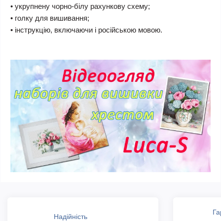
• укрупнену чорно-білу рахункову схему;
• голку для вишивання;
• інструкцію, включаючи і російською мовою.
Га
Надійність