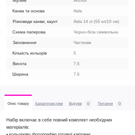
Муліне
Anchor
Канва та основа
Aida
Різновиди канви, каунт
Aida 14 ct (55 кл/10 см)
Схема паперова
Чорно-біла символьна
Заповнення
Часткове
Кількість кольорів
5
Висота
7,5
Ширина
7,5
0
0
Опис товару
Характеристики
Відгуків
Питання
Набір включає в себе повний комплект необхідних
матеріалів:
• кольорову фотографію готової картини;