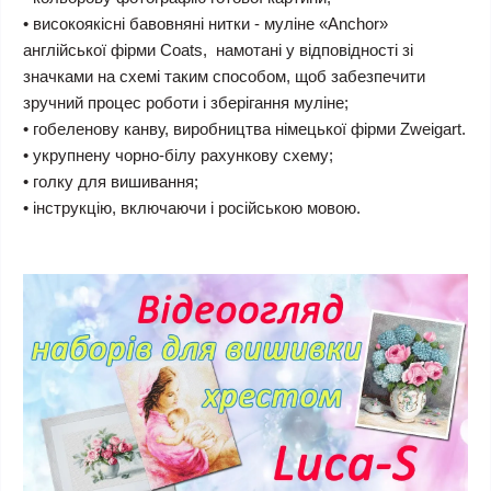
• високоякісні бавовняні нитки - муліне «Anchor»
англійської фірми Coats, намотані у відповідності зі
значками на схемі таким способом, щоб забезпечити
зручний процес роботи і зберігання муліне;
• гобеленову канву, виробництва німецької фірми Zweigart.
• укрупнену чорно-білу рахункову схему;
• голку для вишивання;
• інструкцію, включаючи і російською мовою.