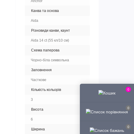
Anchor
Канва та основа
Aida
Різновиди канви, каунт
Aida 14 ct (55 кл/10 см)
Схема паперова
Чорно-біла символьна
Заповнення
Часткове
0
Кількість кольорів
3
0
Висота
6
0
Ширина