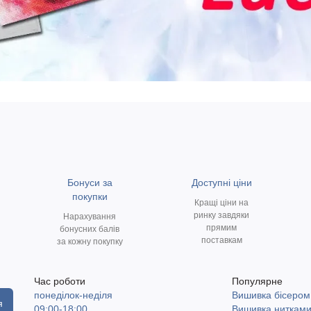
Бонуси за
Доступні ціни
покупки
Кращі ціни на
ринку завдяки
Нарахування
прямим
бонусних балів
поставкам
за кожну покупку
Час роботи
Популярне
понеділок-неділя
Вишивка бісером
я
09:00-18:00
Вишивка ниткам