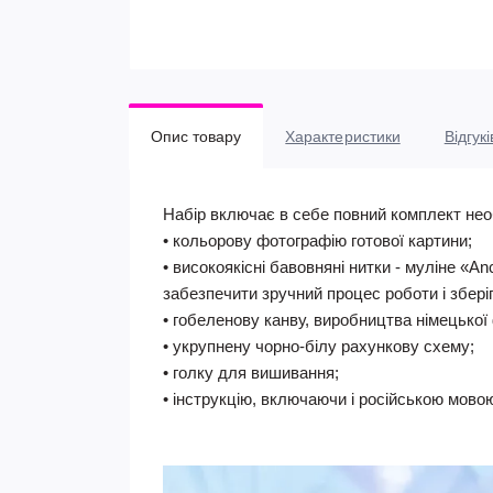
Опис товару
Характеристики
Відгукі
Набір включає в себе повний комплект нео
• кольорову фотографію готової картини;
• високоякісні бавовняні нитки - муліне «A
забезпечити зручний процес роботи і збері
• гобеленову канву, виробництва німецької 
• укрупнену чорно-білу рахункову схему;
• голку для вишивання;
• інструкцію, включаючи і російською мово