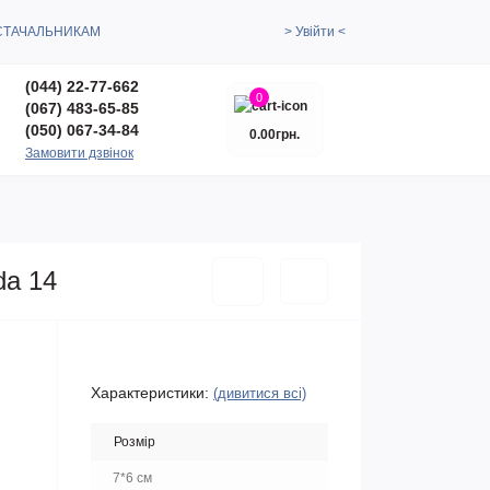
СТАЧАЛЬНИКАМ
> Увійти <
(044) 22-77-662
0
(067) 483-65-85
(050) 067-34-84
0.00грн.
Замовити дзвінок
da 14
Характеристики:
(дивитися всі)
Розмір
7*6 см