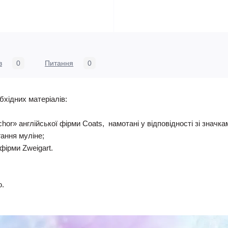
в
0
Питання
0
бхідних матеріалів:
nchor» англійської фірми Coats, намотані у відповідності зі знач
гання муліне;
фірми Zweigart.
ю.