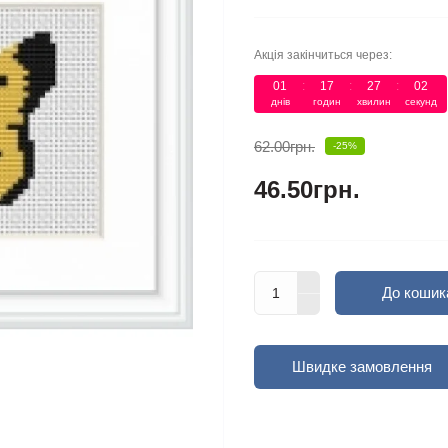
Акція закінчиться через:
01
:
17
:
27
:
01
днів
годин
хвилин
секунд
62.00грн.
-25%
46.50грн.
До кошик
Швидке замовлення