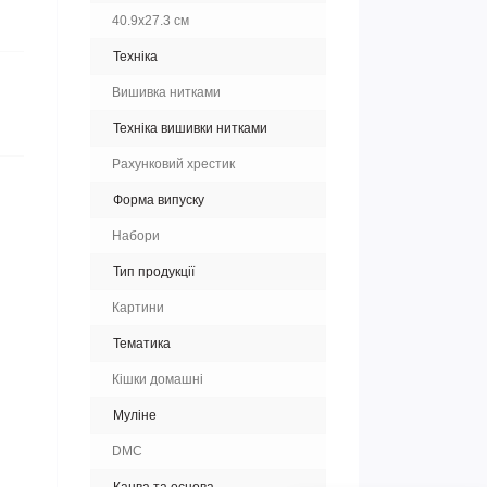
40.9х27.3 см
Техніка
Вишивка нитками
Техніка вишивки нитками
Рахунковий хрестик
Форма випуску
Набори
Тип продукції
Картини
Тематика
Кішки домашні
Муліне
DMC