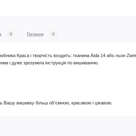
в
0
Питання
0
робника Краса і творчість входить: тканина Aida 14 або льон Zw
ема і дуже зрозуміла інструкція по вишиванню.
 Вашу вишивку більш об'ємною, красивою і цікавою.