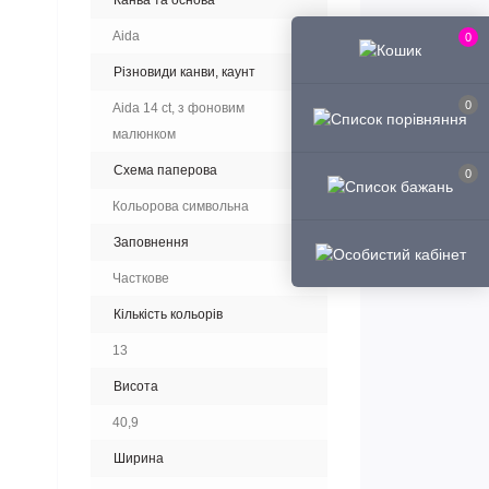
Канва та основа
Aida
0
Різновиди канви, каунт
0
Aida 14 ct, з фоновим
малюнком
Схема паперова
0
Кольорова символьна
Заповнення
Часткове
Кількість кольорів
13
Висота
40,9
Ширина