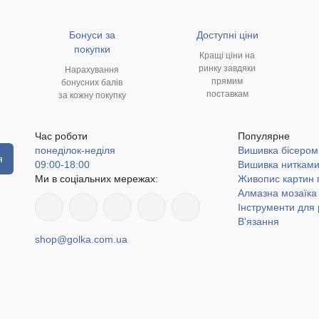
Бонуси за
Доступні ціни
покупки
Кращі ціни на
ринку завдяки
Нарахування
прямим
бонусних балів
поставкам
за кожну покупку
Час роботи
Популярне
понеділок-неділя
Вишивка бісером
я
09:00-18:00
Вишивка ниткам
Ми в соціальних мережах:
Живопис картин
Алмазна мозаїка
Інструменти для 
В'язання
shop@golka.com.ua