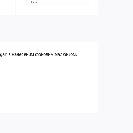
27,3
eigart з нанесеним фоновим малюнком,