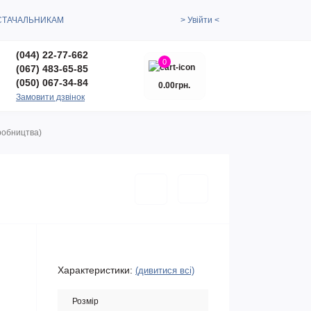
СТАЧАЛЬНИКАМ
> Увійти <
(044) 22-77-662
0
(067) 483-65-85
(050) 067-34-84
0.00грн.
Замовити дзвінок
робництва)
Характеристики:
(дивитися всі)
Розмір