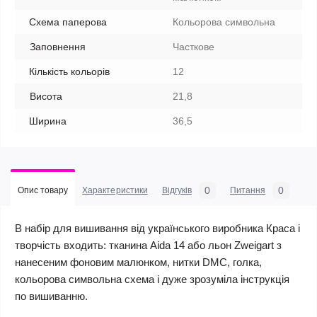
Схема паперова
Кольорова символьна
Заповнення
Часткове
Кількість кольорів
12
Висота
21,8
Ширина
36,5
0
0
Опис товару
Характеристики
Відгуків
Питання
В набір для вишивання від українського виробника Краса і
творчість входить: тканина Aida 14 або льон Zweigart з
нанесеним фоновим малюнком, нитки DMC, голка,
кольорова символьна схема і дуже зрозуміла інструкція
по вишиванню.