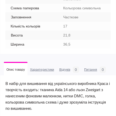
Схема паперова
Кольорова символьна
Заповнення
Часткове
Кількість кольорів
17
Висота
21,8
Ширина
36,5
0
0
Опис товару
Характеристики
Відгуків
Питання
В набір для вишивання від українського виробника Краса і
творчість входить: тканина Aida 14 або льон Zweigart з
нанесеним фоновим малюнком, нитки DMC, голка,
кольорова символьна схема і дуже зрозуміла інструкція
по вишиванню.