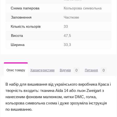
Схема паперова
Кольорова символьна
Заповнення
Часткове
Кількість кольорів
33
Висота
47,5
Ширина
33,3
0
0
Опис товару
Характеристики
Відгуків
Питання
В набір для вишивання від українського виробника Краса і
творчість входить: тканина Aida 14 або льон Zweigart з
нанесеним фоновим малюнком, нитки DMC, голка,
кольорова символьна схема і дуже зрозуміла інструкція
по вишиванню.