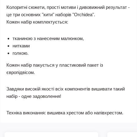
Колоритні сюжети, прості мотиви і дивовижний результат -
це три основних "кити" наборів "Orchidea".
Кожен набір комплектується:
тканиною з нанесеним малюнком,
нитками
голкою.
Кожен набір пакується у пластиковий пакет із
європідвісом.
Завдяки високій якості всіх компонентів вишивати такий
набір - одне задоволення!
Техніка виконання: вишивка хрестом або напівхрестом.