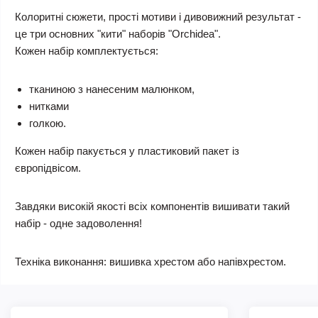
Колоритні сюжети, прості мотиви і дивовижний результат -
це три основних "кити" наборів "Orchidea".
Кожен набір комплектується:
тканиною з нанесеним малюнком,
нитками
голкою.
Кожен набір пакується у пластиковий пакет із
європідвісом.
Завдяки високій якості всіх компонентів вишивати такий
набір - одне задоволення!
Техніка виконання: вишивка хрестом або напівхрестом.