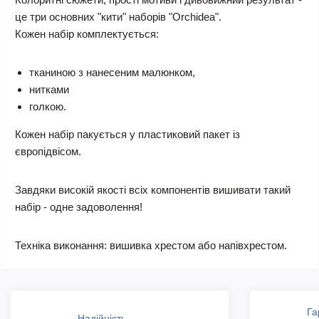
це три основних "кити" наборів "Orchidea".
Кожен набір комплектується:
тканиною з нанесеним малюнком,
нитками
голкою.
Кожен набір пакується у пластиковий пакет із
європідвісом.
Завдяки високій якості всіх компонентів вишивати такий
набір - одне задоволення!
Техніка виконання: вишивка хрестом або напівхрестом.
Га
Надійність