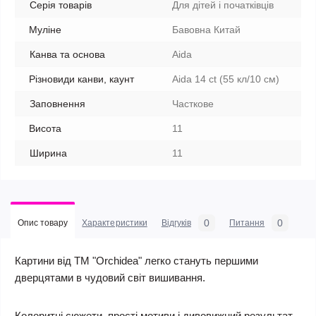
Серія товарів
Для дітей і початківців
Муліне
Бавовна Китай
Канва та основа
Aida
Різновиди канви, каунт
Aida 14 ct (55 кл/10 см)
Заповнення
Часткове
Висота
11
Ширина
11
0
0
Опис товару
Характеристики
Відгуків
Питання
Картини від ТМ "Orchidea" легко стануть першими
дверцятами в чудовий світ вишивання.
Колоритні сюжети, прості мотиви і дивовижний результат -