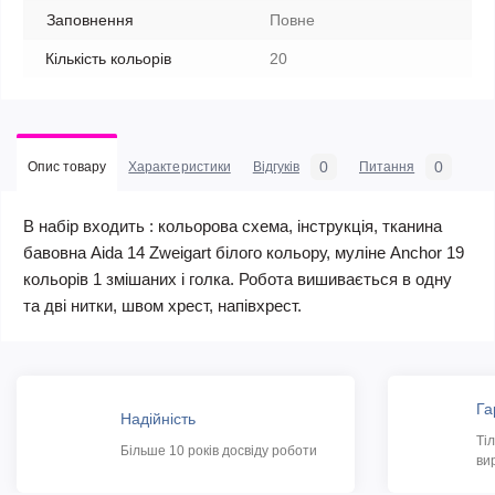
Заповнення
Повне
Кількість кольорів
20
0
0
Опис товару
Характеристики
Відгуків
Питання
В набір входить : кольорова схема, інструкція, тканина
бавовна Aida 14 Zweigart білого кольору, муліне Anchor 19
кольорів 1 змішаних і голка. Робота вишивається в одну
та дві нитки, швом хрест, напівхрест.
Га
Надійність
Ті
Більше 10 років досвіду роботи
ви