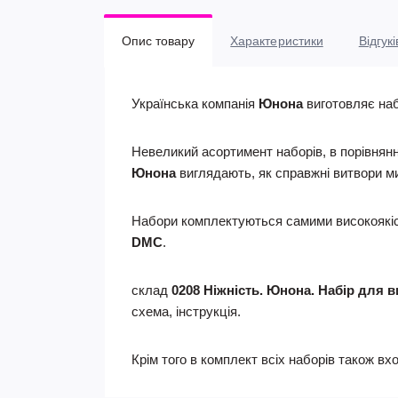
Опис товару
Характеристики
Відгукі
Українська компанія
Юнона
виготовляє наб
Невеликий асортимент наборів, в порівнянн
Юнона
виглядають, як справжні витвори м
Набори комплектуються самими високоякісн
DMC
.
склад
0208 Ніжність. Юнона. Набір для
схема, інструкція.
Крім того в комплект всіх наборів також в