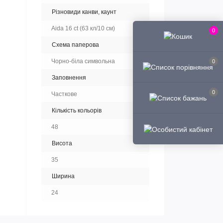
Різновиди канви, каунт
Aida 16 ct (63 кл/10 см)
0
Схема паперова
Чорно-біла символьна
0
Заповнення
0
Часткове
Кількість кольорів
48
Висота
35
Ширина
24