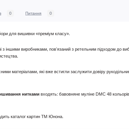
в
0
Питання
0
ори для вишивки «преміум класу».
і з іншими виробниками, пов'язаний з ретельним підходом до вибо
истецтва.
ими матеріалами, які вже встигли заслужити довіру рукодільни
 вишивання нитками
входять: бавовняне муліне DMC 48 кольорів
ходить каталог картин ТМ Юнона.