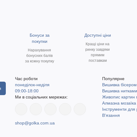
Бонуси за
Доступні ціни
покупки
Кращі ціни на
ринку завдяки
Нарахування
прямим
бонусних балів
поставкам
за кожну покупку
Час роботи
Популярне
понеділок-неділя
Вишивка бісером
я
09:00-18:00
Вишивка ниткам
Ми в соціальних мережах:
Живопис картин
Алмазна мозаїка
Інструменти для 
В'язання
shop@golka.com.ua