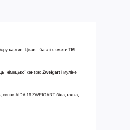
ру картин. Цікаві і багаті сюжети
ТМ
ць: німецької канвою
Zweigart
і муліне
, канва AIDA 16 ZWEIGART біла, голка,