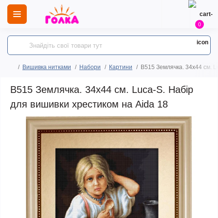
0
Вишивка нитками
Набори
Картини
B515 Землячка. 34х44 см. L
B515 Землячка. 34х44 см. Luca-S. Набір
для вишивки хрестиком на Aida 18