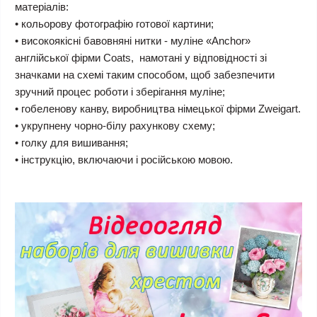
матеріалів:
• кольорову фотографію готової картини;
• високоякісні бавовняні нитки - муліне «Anchor»
англійської фірми Coats, намотані у відповідності зі
значками на схемі таким способом, щоб забезпечити
зручний процес роботи і зберігання муліне;
• гобеленову канву, виробництва німецької фірми Zweigart.
• укрупнену чорно-білу рахункову схему;
• голку для вишивання;
• інструкцію, включаючи і російською мовою.