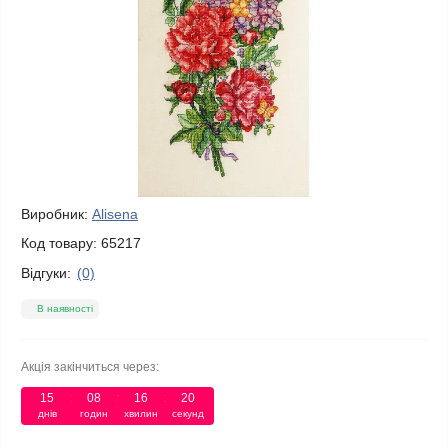
Виробник:
Alisena
Код товару:
65217
Відгуки:
(0)
В наявності
Акція закінчиться через:
15
:
08
:
16
:
20
днів
годин
хвилин
секунд