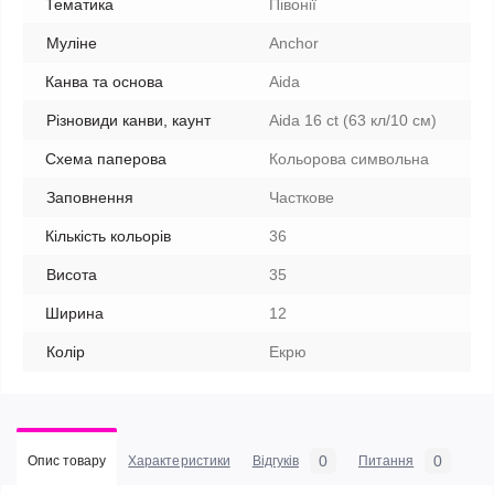
Тематика
Півонії
Муліне
Anchor
Канва та основа
Aida
Різновиди канви, каунт
Aida 16 ct (63 кл/10 см)
Схема паперова
Кольорова символьна
Заповнення
Часткове
Кількість кольорів
36
Висота
35
Ширина
12
Колір
Екрю
0
0
Опис товару
Характеристики
Відгуків
Питання