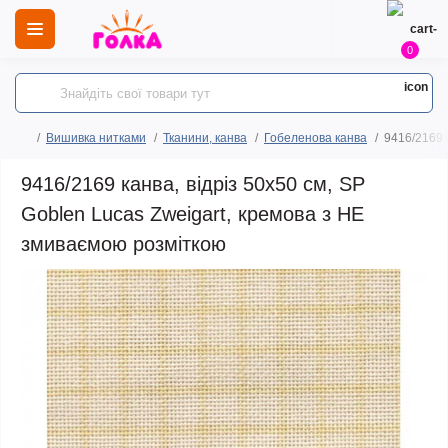
0
Вишивка нитками
Тканини, канва
Гобеленова канва
9416/2169 
9416/2169 канва, відріз 50х50 см, SP
Goblen Lucas Zweigart, кремова з НЕ
змиваємою розміткою