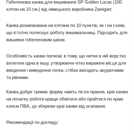
Гобеленова канва для вишивання SP Goblen Lucas (100
клітин на 10 см.) від німецького виробника Zweigart.
Канва розмежована на клітини по 10 пунктів, як і на схемі,
що істотно полегшує роботу вишивальниці. Підходить для
вишивки гобеленовим швом.
Особливість канви полягає в тому, що нитки в ній жорстко
вплетені одна в іншу, утворюючи чітко виражені місця для
введення і виведення голки, стібки виходять акуратними
та рівними.
Канва добре тримає форму навіть після прання, краї канви
на початку роботи краще обмітати або пройтися по краю
клеєм ПВА, це збереже краї канви від осипання.
Рекомендації по догляду: