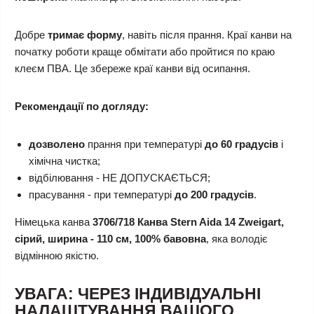
Добре
тримає форму
, навіть після прання. Краї канви на
початку роботи краще обмітати або пройтися по краю
клеєм ПВА. Це збереже краї канви від осипання.
Рекомендації по догляду:
дозволено
прання при температурі
до 60 градусів
і
хімічна чистка;
відбілювання - НЕ ДОПУСКАЄТЬСЯ;
прасування - при температурі
до 200 градусів
.
Німецька канва
3706/718 Канва Stern Aida 14 Zweigart,
сірий, ширина - 110 см, 100% бавовна
, яка володіє
відмінною якістю.
УВАГА: ЧЕРЕЗ ІНДИВІДУАЛЬНІ
НАЛАШТУВАННЯ ВАШОГО