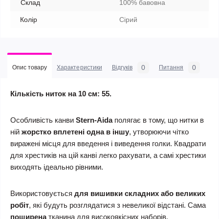
Склад
100% бавовна
Колір
Сірий
0
0
Опис товару
Характеристики
Відгуків
Питання
Кількість ниток на 10 см: 55.
Особливість канви
Stern-Aida
полягає в тому, що нитки в
ній
жорстко вплетені одна в іншу
, утворюючи чітко
виражені місця для введення і виведення голки. Квадрати
для хрестиків на цій канві легко рахувати, а самі хрестики
виходять ідеально рівними.
Використовується
для вишивки складних або великих
робіт
, які будуть розглядатися з невеликої відстані. Сама
поширена
тканина для високоякісних наборів.