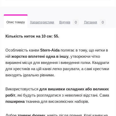
0
0
Опис товару
Характеристики
Відгуків
Питання
Кількість ниток на 10 см: 55.
Особливість канви
Stern-Aida
полягає в тому, що нитки в
ній
жорстко вплетені одна в іншу
, утворюючи чітко
виражені місця для введення і виведення голки. Квадрати
для хрестиків на цій канві легко рахувати, а самі хрестики
виходять ідеально рівними.
Використовується
для вишивки складних або великих
робіт
, які будуть розглядатися з невеликої відстані. Сама
поширена
тканина для високоякісних наборів.
Добре
тримає форму
, навіть після прання. Краї канви на