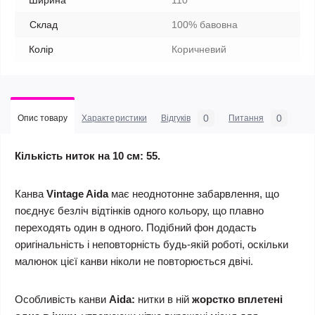
Ширина
110
Склад
100% бавовна
Колір
Коричневий
0
0
Опис товару
Характеристики
Відгуків
Питання
Кількість ниток на 10 см: 55.
Канва
Vintage Aida
має неоднотонне забарвлення, що
поєднує безліч відтінків одного кольору, що плавно
переходять один в одного. Подібний фон додасть
оригінальність і неповторність будь-якій роботі, оскільки
малюнок цієї канви ніколи не повторюється двічі.
Особливість канви
Aida:
нитки в ній
жорстко вплетені