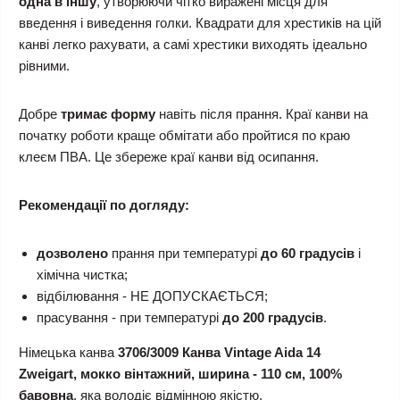
одна в іншу
, утворюючи чітко виражені місця для
введення і виведення голки. Квадрати для хрестиків на цій
канві легко рахувати, а самі хрестики виходять ідеально
рівними.
Добре
тримає форму
навіть після прання. Краї канви на
початку роботи краще обмітати або пройтися по краю
клеєм ПВА. Це збереже краї канви від осипання.
Рекомендації по догляду:
дозволено
прання при температурі
до 60 градусів
і
хімічна чистка;
відбілювання - НЕ ДОПУСКАЄТЬСЯ;
прасування - при температурі
до 200 градусів
.
Німецька канва
3706/3009 Канва Vintage Aida 14
Zweigart, мокко вінтажний, ширина - 110 см, 100%
бавовна
, яка володіє відмінною якістю.