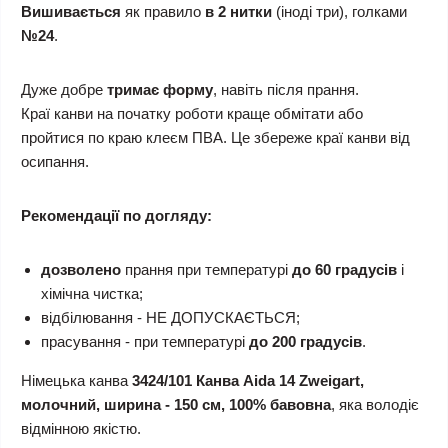
Вишивається
як правило
в 2 нитки
(іноді три), голками
№24
.
Дуже добре
тримає форму
, навіть після прання.
Краї канви на початку роботи краще обмітати або
пройтися по краю клеєм ПВА. Це збереже краї канви від
осипання.
Рекомендації по догляду:
дозволено
прання при температурі
до 60 градусів
і
хімічна чистка;
відбілювання - НЕ ДОПУСКАЄТЬСЯ;
прасування - при температурі
до 200 градусів
.
Німецька канва
3424/101 Канва Aida 14 Zweigart,
молочний, ширина - 150 см, 100% бавовна
, яка володіє
відмінною якістю.