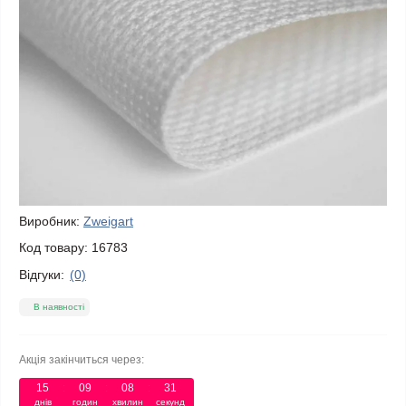
Виробник:
Zweigart
Код товару:
16783
Відгуки:
(0)
В наявності
Акція закінчиться через:
15
09
08
31
днів
годин
хвилин
секунд