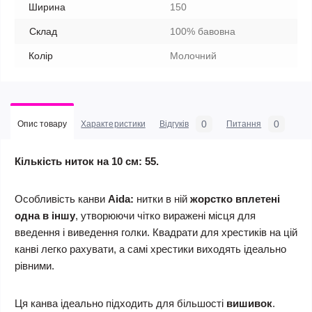
Ширина
150
Склад
100% бавовна
Колір
Молочний
0
0
Опис товару
Характеристики
Відгуків
Питання
Кількість ниток на 10 см: 55.
Особливість канви
Aida:
нитки в ній
жорстко вплетені
одна в іншу
, утворюючи чітко виражені місця для
введення і виведення голки. Квадрати для хрестиків на цій
канві легко рахувати, а самі хрестики виходять ідеально
рівними.
Ця канва ідеально підходить для більшості
вишивок
.