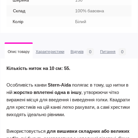
Ширина
150
Склад
100% бавовна
Колір
Білий
0
0
Опис товару
Характеристики
Відгуків
Питання
Кількість ниток на 10 см: 55.
Особливість канви
Stern-Aida
полягає в тому, що нитки в
ній
жорстко вплетені одна в іншу
, утворюючи чітко
виражені місця для введення і виведення голки. Квадрати
для хрестиків на цій канві легко рахувати, а самі хрестики
виходять ідеально рівними.
Використовується
для вишивки складних або великих