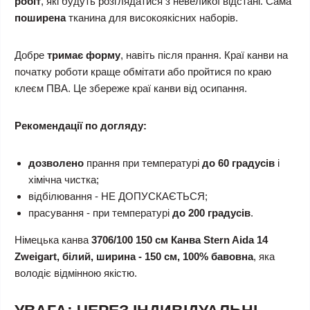
робіт
, які будуть розглядатися з невеликої відстані. Сама
поширена
тканина для високоякісних наборів.
Добре
тримає форму
, навіть після прання. Краї канви на
початку роботи краще обмітати або пройтися по краю
клеєм ПВА. Це збереже краї канви від осипання.
Рекомендації по догляду:
дозволено
прання при температурі
до 60 градусів
і
хімічна чистка;
відбілювання - НЕ ДОПУСКАЄТЬСЯ;
прасування - при температурі
до 200 градусів
.
Німецька канва
3706/100 150 см Канва Stern Aida 14
Zweigart, білий, ширина - 150 см, 100% бавовна
, яка
володіє відмінною якістю.