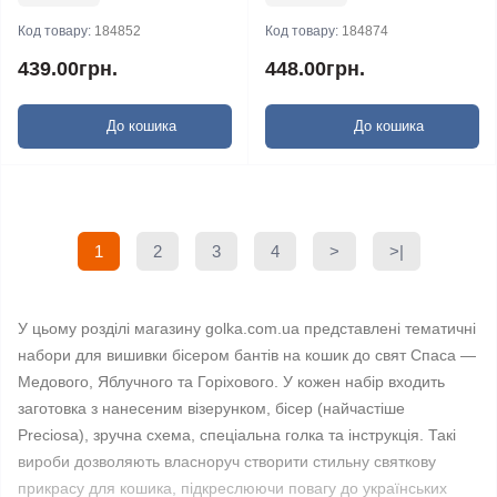
Код товару:
184852
Код товару:
184874
439.00грн.
448.00грн.
До кошика
До кошика
1
2
3
4
>
>|
У цьому розділі магазину golka.com.ua представлені тематичні
набори для вишивки бісером бантів на кошик до свят Спаса —
Медового, Яблучного та Горіхового. У кожен набір входить
заготовка з нанесеним візерунком, бісер (найчастіше
Preciosa), зручна схема, спеціальна голка та інструкція. Такі
вироби дозволяють власноруч створити стильну святкову
прикрасу для кошика, підкреслюючи повагу до українських