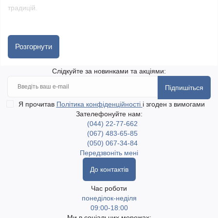
традицій.
Вишитий бант гармонійно доповнить декор святкових дарів,
зробить кошик особливим і наповненим теплом ручної роботи.
Розгорнути
Це не лише прикраса, а й прояв уваги та душевності.
Слідкуйте за новинками та акціями:
Швидка доставка по Україні, включаючи найвіддаленіші
Підпишіться
населені пункти. Доступний самовивіз у місті Одеса. Доставка
Я прочитав
Політика конфіденційності
і згоден з вимогами
Новою поштою та Укрпоштою.
Зателефонуйте нам:
(044) 22-77-662
(067) 483-65-85
(050) 067-34-84
Передзвоніть мені
До контактів
Час роботи
понеділок-неділя
09:00-18:00
Ми в соціальних мережах: