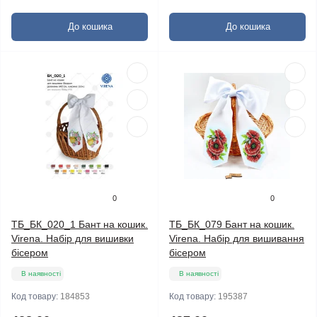
До кошика
До кошика
0
0
ТБ_БК_020_1 Бант на кошик.
ТБ_БК_079 Бант на кошик.
Virena. Набір для вишивки
Virena. Набір для вишивання
бісером
бісером
В наявності
В наявності
Код товару:
184853
Код товару:
195387