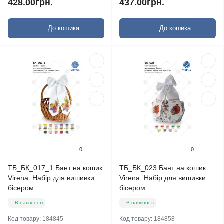
428.00грн.
437.00грн.
До кошика
До кошика
0
0
ТБ_БК_017_1 Бант на кошик.
ТБ_БК_023 Бант на кошик.
Virena. Набір для вишивки
Virena. Набір для вишивки
бісером
бісером
В наявності
В наявності
Код товару:
184845
Код товару:
184858