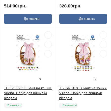
514.00грн.
328.00грн.
До кошика
До кошика
0
0
ТБ_БК_020_3 Бант на кошик.
ТБ_БК_018_3 Бант на кошик.
Virena. Набір для вишивки
Virena. Набір для вишивки
бісером
бісером
В наявності
В наявності