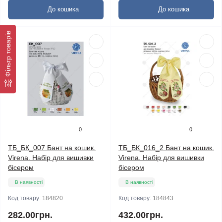
До кошика
До кошика
Фільтр товарів
0
0
ТБ_БК_007 Бант на кошик.
ТБ_БК_016_2 Бант на кошик.
Virena. Набір для вишивки
Virena. Набір для вишивки
бісером
бісером
В наявності
В наявності
Код товару:
184820
Код товару:
184843
282.00грн.
432.00грн.