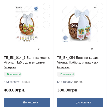
0
0
ТБ_БК_014_1 Бант на кошик.
ТБ_БК_054 Бант на кошик.
Virena. Набір для вишивки
Virena. Набір для вишивки
бісером
бісером
В наявності
В наявності
Код товару:
184837
Код товару:
184893
488.00грн.
380.00грн.
До кошика
До кошика