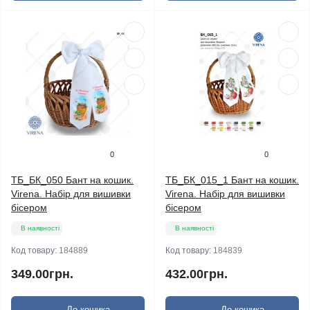
0
0
ТБ_БК_050 Бант на кошик.
ТБ_БК_015_1 Бант на кошик.
Virena. Набір для вишивки
Virena. Набір для вишивки
бісером
бісером
В наявності
В наявності
Код товару:
184889
Код товару:
184839
349.00грн.
432.00грн.
До кошика
До кошика