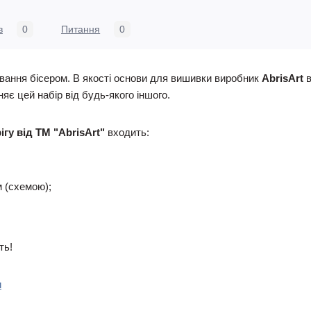
в
0
Питання
0
ивання бісером. В якості основи для вишивки виробник
AbrisArt
в
яє цей набір від будь-якого іншого.
гу від ТМ "AbrisArt"
входить:
 (схемою);
ть!
и