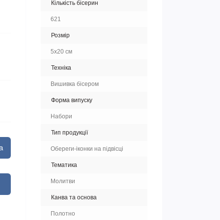
Кількість бісерин
621
Розмір
5х20 см
Техніка
Вишивка бісером
Форма випуску
Набори
Тип продукції
а
Обереги-іконки на підвісці
Тематика
Молитви
Канва та основа
Полотно