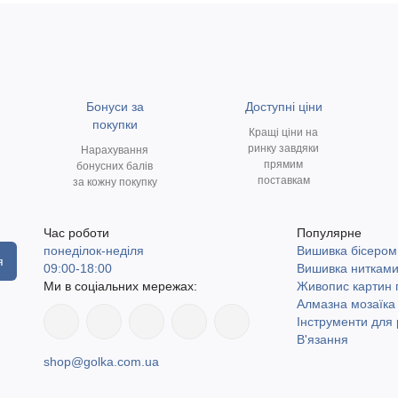
Бонуси за
Доступні ціни
покупки
Кращі ціни на
ринку завдяки
Нарахування
прямим
бонусних балів
поставкам
за кожну покупку
Час роботи
Популярне
понеділок-неділя
Вишивка бісером
я
09:00-18:00
Вишивка ниткам
Ми в соціальних мережах:
Живопис картин
Алмазна мозаїка
Інструменти для 
В'язання
shop@golka.com.ua