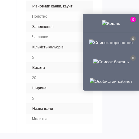
Різновиди канви, каунт
Полотно
0
Заповнення
Часткове
0
Кількість кольорів
5
0
Висота
20
Ширина
5
Назва ікони
Молитва