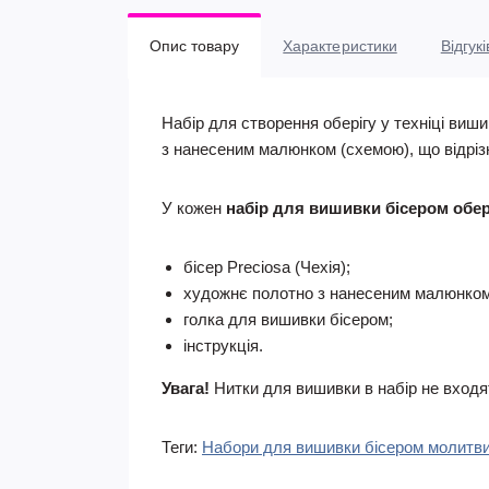
Опис товару
Характеристики
Відгукі
Набір для створення оберігу у техніці виш
з нанесеним малюнком (схемою), що відрізн
У кожен
набір для вишивки бісером обері
бісер Preciosa (Чехія);
художнє полотно з нанесеним малюнком
голка для вишивки бісером;
інструкція.
Увага!
Нитки для вишивки в набір не входя
Теги:
Набори для вишивки бісером молитв