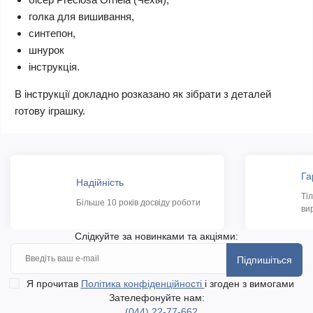
голка для вишивання,
синтепон,
шнурок
інструкція.
В інструкції докладно розказано як зібрати з деталей
готову іграшку.
Га
Надійність
Ті
Більше 10 років досвіду роботи
ви
Слідкуйте за новинками та акціями:
Підпишіться
Я прочитав
Політика конфіденційності
і згоден з вимогами
Зателефонуйте нам:
(044) 22-77-662