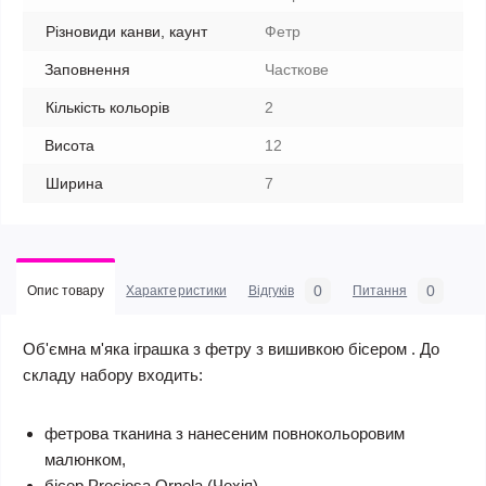
Різновиди канви, каунт
Фетр
Заповнення
Часткове
Кількість кольорів
2
Висота
12
Ширина
7
0
0
Опис товару
Характеристики
Відгуків
Питання
Об'ємна м'яка іграшка з фетру з вишивкою бісером . До
складу набору входить:
фетрова тканина з нанесеним повнокольоровим
малюнком,
бісер Preciosa Ornela (Чехія),